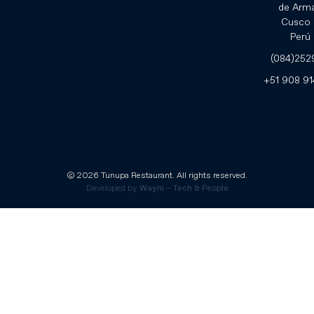
de Arm
Cusco 
Perú
(084)252
‪+51 908 91
© 2026 Tunupa Restaurant. All rights reserved.
Developed by
Wayni – Tech & People