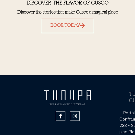
DISCOVER THE FLAVOR OF CUSCO
Discover the stories that make Cusco a magical place
BOOK TODAY
T
C
Portal
Confitur
233 - 2
piso Pla