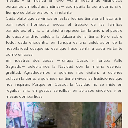
mesas, y la música en vivo —una mezcla de villancicos
peruanos y melodías andinas— acompaña la cena como si el
tiempo se detuviera por un instante.
Cada plato que servimos en estas fechas tiene una historia. El
pan recién horneado evoca el trabajo de las familias
panaderas; el vino o la chicha representan la unión; el postre
de cacao andino celebra la dulzura de la tierra. Pero sobre
todo, cada encuentro en Tunupa es una celebración de la
hospitalidad cusqueña, esa que hace sentir a cada visitante
como en casa.
En nuestras dos casas —Tunupa Cusco y Tunupa Valle
Sagrado— celebramos la Navidad con la misma esencia:
gratitud. Agradecemos a quienes nos visitan, a quienes
cultivan la tierra, a quienes mantienen vivas las tradiciones que
nos inspiran. Porque en Cusco, la Navidad no se mide en
regalos, sino en gestos sencillos, en abrazos sinceros y en
mesas compartidas.