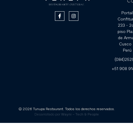
C
Portal
Confitur
233 - 2
piso Pla
de Arm
Cusco 
Perú
(084)252
‪+51 908 91
© 2026 Tunupa Restaurant. Todos los derechos reservados.
Desarrollado por
Wayni – Tech & People